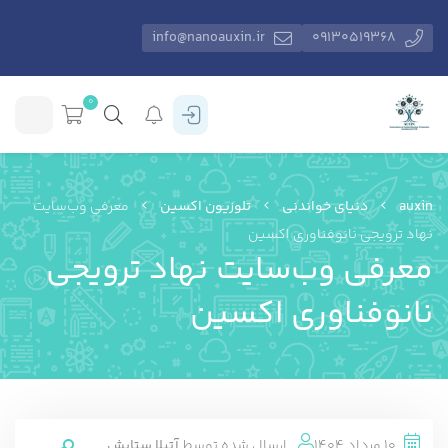
info@nanoauxin.ir
09130519368
0
auxin
دنیای خواندنی
تلوزیون اکسین
معرفی وب‌سایت
نهاد ترویجی نانوفناوری اکسین
معرفی وب‌سایت نهاد ترویجی
نانوفناوری اکسین
10 مرداد 1404
ارسال شده توسط
آتیلا ستایش