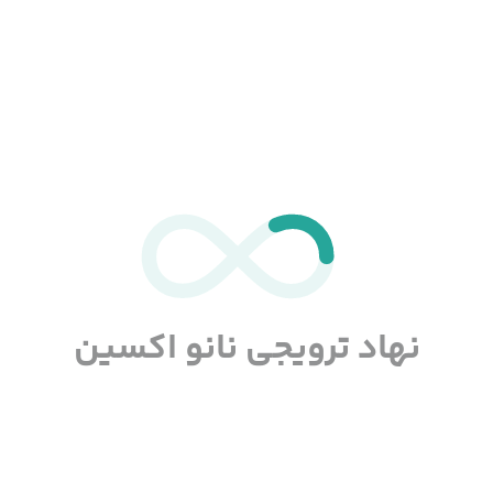
نسترن
میرزارضی
فاطمه
طحانیان
ن اجرایی دپارتمان آموزش
معاون مالی دپارتمان آمو
نهاد ترویجی نانو اکسین
اعضاء دپارتمان تفسیر داده