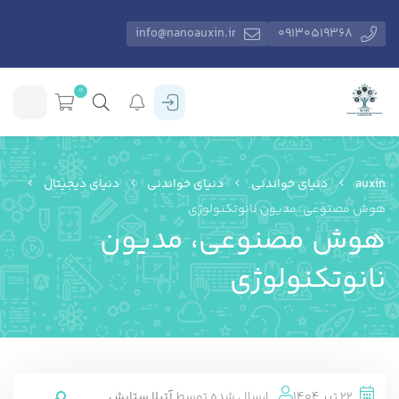
info@nanoauxin.ir
09130519368
0
auxin
دنیای خواندنی
دنیای خواندنی
دنیای دیجیتال
هوش مصنوعی، مدیون نانوتکنولوژی
هوش مصنوعی، مدیون
نانوتکنولوژی
22 تیر 1404
ارسال شده توسط
آتیلا ستایش