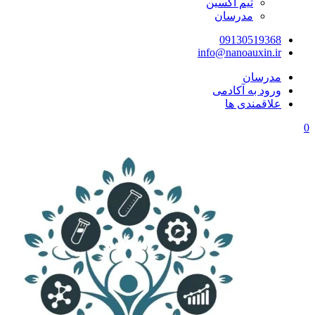
تیم اکسین
مدرسان
09130519368
info@nanoauxin.ir
مدرسان
ورود به آکادمی
علاقمندی ها
0