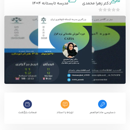
دکتر زهرا محمدی
مدرسه تابستانه 1404
ب
د
و
ن
ا
م
ت
ی
ا
ز
0
ر
ا
ی
دسترسی مادام‌العمر
ارتباط با استاد
ضمانت بازگشت