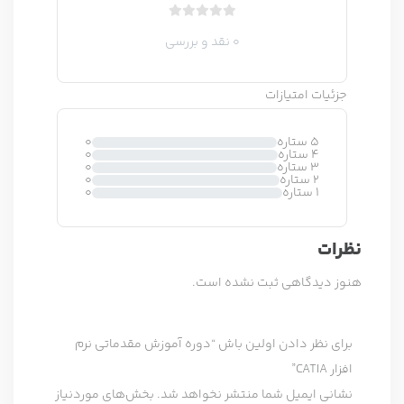
ب
0 نقد و بررسی
د
و
ن
جزئیات امتیازات
ا
م
ت
5 ستاره
0
4 ستاره
0
ی
3 ستاره
0
ا
2 ستاره
0
1 ستاره
0
ز
0
ر
نظرات
ا
ی
هنوز دیدگاهی ثبت نشده است.
برای نظر دادن اولین باش “دوره آموزش مقدماتی نرم
افزار CATIA”
نشانی ایمیل شما منتشر نخواهد شد.
بخش‌های موردنیاز