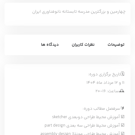
چهارمین و بزرگترین مدرسه تابستانه نانوفناوری ایران
توضیحات
نظرات کاربران
دیدگاه ها
🗓تاریخ برگزاری دوره:
۱۱ و ۱۲ مرداد ماه ۱۴۰۴
🕰ساعت: ۱۶-۲۰
🔰سرفصل مطالب دوره:
☑️ آموزش محیط طراحی دوبعدی sketcher
☑️ آموزش محیط طراحی سه بعدی part design
☑️ آموزش محیط طراحی مونتاژ assembly design