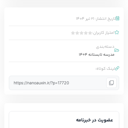
تاریخ انتشار: 21 تیر 1404
امتیاز کاربران:
ب
د
دسته‌بندی
و
مدرسه تابستانه 1404
ن
ا
م
لینک کوتاه:
ت
ی
https://nanoauxin.ir/?p=17720
ا
ز
0
ر
ا
ی
عضویت در خبرنامه