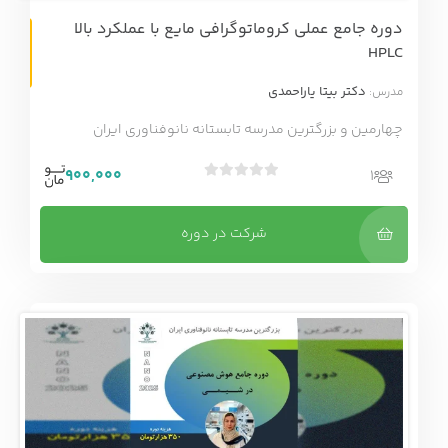
دوره جامع عملی کروماتوگرافی مایع با عملکرد بالا
آنلاین
HPLC
دکتر بیتا یاراحمدی
مدرس:
چهارمین و بزرگترین مدرسه تابستانه نانوفناوری ایران
900,000
1
ب
د
و
شرکت در دوره
ن
ا
م
ت
ی
ا
ز
0
ر
ا