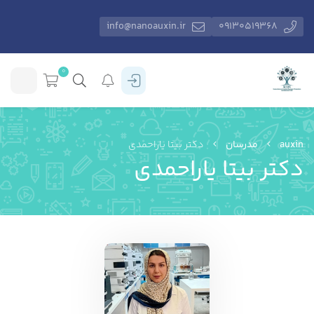
info@nanoauxin.ir
09130519368
0
auxin
مدرسان
دکتر بیتا یاراحمدی
دکتر بیتا یاراحمدی