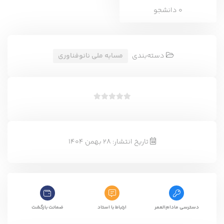
0 دانشجو
دسته‌بندی
مسابه ملی نانوفناوری
ب
د
و
ن
تاریخ انتشار: 28 بهمن 1404
ا
م
ت
ی
ا
ز
دسترسی مادام‌العمر
ارتباط با استاد
ضمانت بازگشت
0
ر