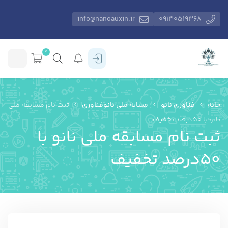
info@nanoauxin.ir
09130519368
0
خانه
فناوری نانو
مسابه ملی نانوفناوری
ثبت نام مسابقه ملی
نانو با 50درصد تخفیف
ثبت نام مسابقه ملی نانو با
50درصد تخفیف