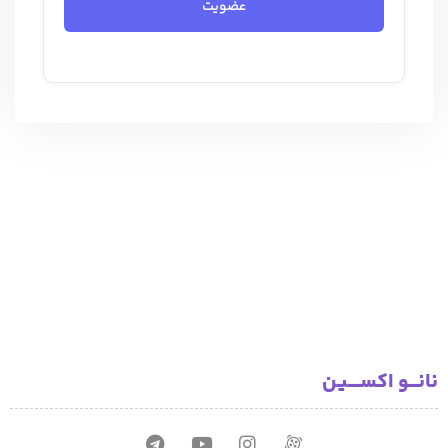
عضویت
نانـــو اکســــیـن