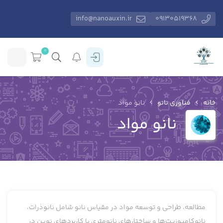
info@nanoauxin.ir
09130519368
0
خانه
فناوری نانو
نانو مواد
نانو مواد
مطالعه، طراحی و توسعه مواد در مقیاس نانو شامل نانوذرات،
نانوکامپوزیت‌ها و ساختارهای نانومتری با کاربردهای نوین در