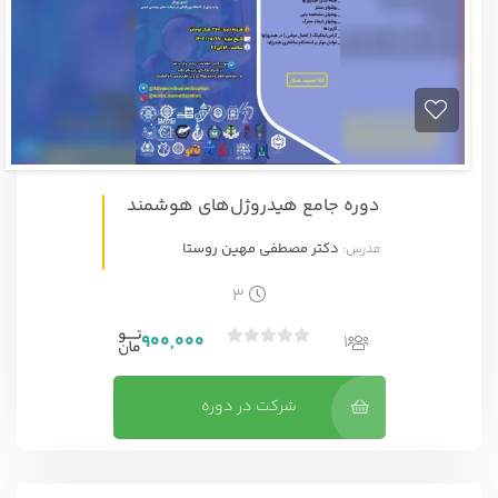
دوره جامع هیدروژل‌های هوشمند
دکتر مصطفی مهین روستا
مدرس:
3
900,000
1
ب
د
و
شرکت در دوره
ن
ا
م
ت